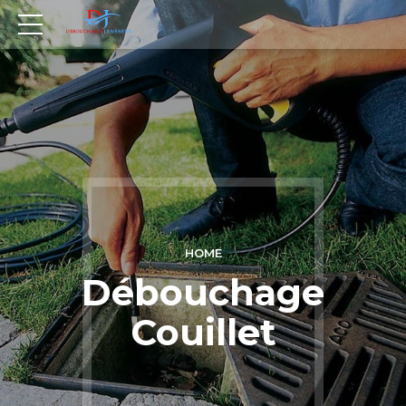
HOME
Débouchage
Couillet