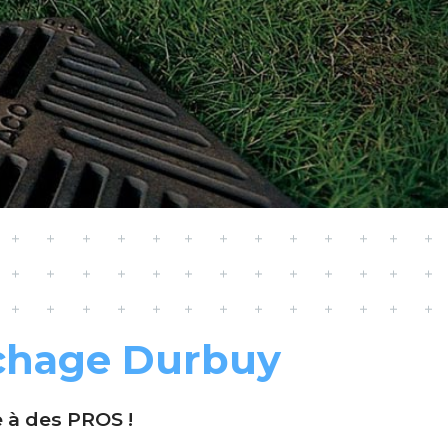
chage Durbuy
e à des PROS !