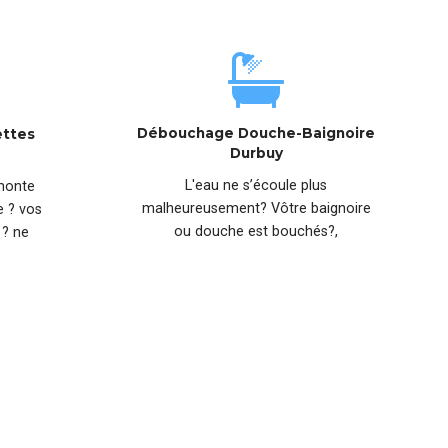
Débouchage Douche-Baignoire
ettes
Durbuy
L'eau ne s’écoule plus
emonte
malheureusement? Vôtre baignoire
e ? vos
ou douche est bouchés?,
 ? ne