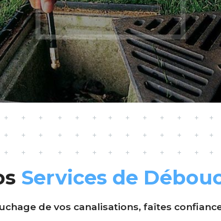
os
Services de Débou
chage de vos canalisations, faîtes confianc