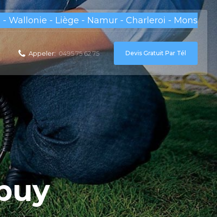
 - Wallonie - Liège - Namur - Charleroi - Mons
Devis Gratuit Par Tél
Appeler:
0495 75 62 75
buy