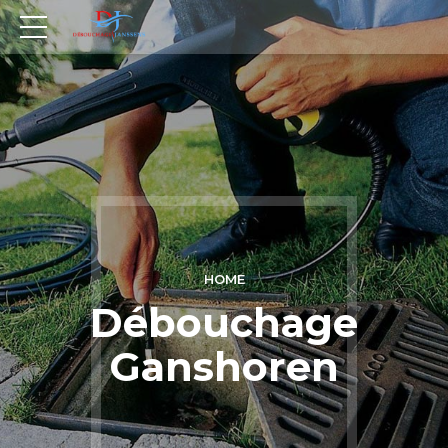
HOME
Débouchage
Ganshoren