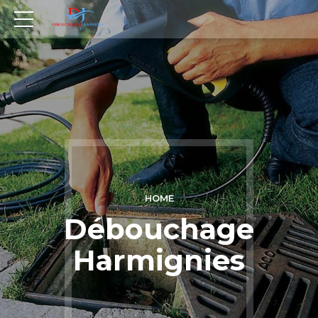
HOME
Débouchage
Harmignies