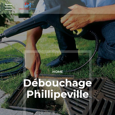
HOME
Débouchage
Phillipeville